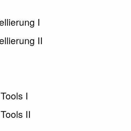
llierung I
llierung II
Tools I
Tools II