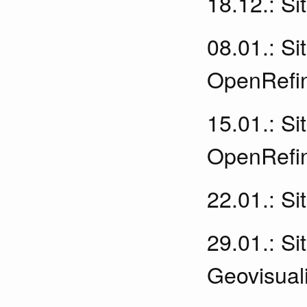
18.12.: Si
08.01.: S
OpenRefin
15.01.: S
OpenRefin
22.01.: Si
29.01.: S
Geovisual